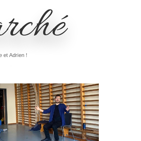
rché
 et Adrien !