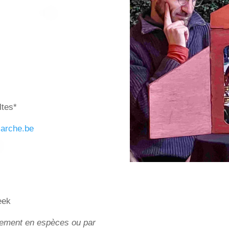
ltes*
arche.be
eek
aiement en espèces ou par